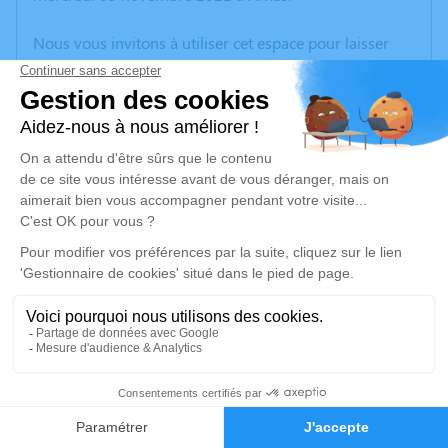
Nous vous invitons à utiliser cet espace pour laisser
vos condoléances, partager des photos souvenirs, une
anecdote ou exprimer vos pensées à travers des
poèmes ou des textes. Cet endroit est un lieu
d'expression dédié à honorer la mémoire d’Alain
AULAS.
Un service de plantation d’arbre hommage est
disponible ici
.
Je rends hommage
Cérémonie religieuse
lundi 08 novembre 2021 à 14h30
2
Église Saint Georges de Propières
Faire-part
Hommages
69790 Propières