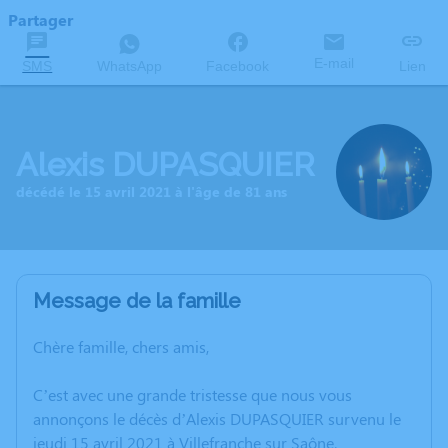
Partager
E-mail
SMS
WhatsApp
Facebook
Lien
Alexis DUPASQUIER
décédé le 15 avril 2021 à l'âge de 81 ans
Message de la famille
Chère famille, chers amis,
C’est avec une grande tristesse que nous vous
annonçons le décès d’Alexis DUPASQUIER survenu le
jeudi 15 avril 2021 à Villefranche sur Saône.