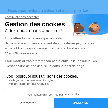
Nous vous invitons à utiliser cet espace pour laisser
vos condoléances, partager des photos souvenirs, une
anecdote ou exprimer vos pensées à travers des
poèmes ou des textes. Cet endroit est un lieu
d'expression dédié à honorer la mémoire d’André
JAFFRE.
Un service de plantation d’arbre hommage est
disponible ici
.
Je rends hommage
Cérémonie religieuse
mercredi 06 décembre 2023 à 14h30
5
Église Nativité Jean Baptiste de Saint-Igny-
Faire-part
Hommages
de-Vers