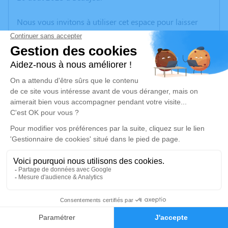
Nous vous invitons à utiliser cet espace pour laisser
vos condoléances, partager des photos souvenirs, une
anecdote ou exprimer vos pensées à travers des
poèmes ou des textes. Cet endroit est un lieu
d'expression dédié à honorer la mémoire d’Andréa
VEAUX.
Un service de plantation d’arbre hommage est
disponible ici
.
Je rends hommage
Cérémonie religieuse
lundi 14 août 2023 à 15h00
5
Église Saint Laurent de Claveisolles
Faire-part
Hommages
69870 Claveisolles