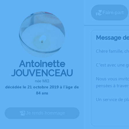
Faire-part
Message de 
Chère famille, c
Antoinette
C’est avec une g
JOUVENCEAU
Nous vous invito
née MEI
pensées à traver
décédée le 21 octobre 2019 à l'âge de
84 ans
Un service de p
Je rends hommage