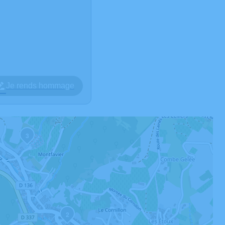
Je rends hommage
3
2