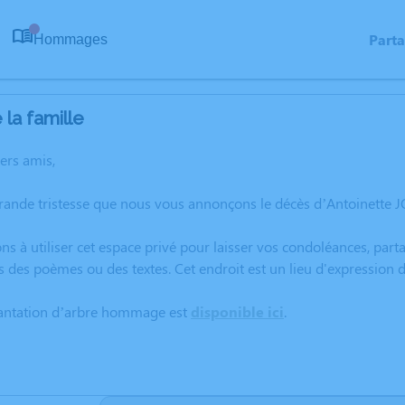
Part
Hommages
0
la famille
hers amis,
rande tristesse que nous vous annonçons le décès d’Antoinette 
ns à utiliser cet espace privé pour laisser vos condoléances, pa
s des poèmes ou des textes. Cet endroit est un lieu d'expressi
lantation d’arbre hommage est
disponible ici
.