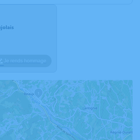
jolais
Je rends hommage
1