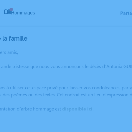
Part
Hommages
0
la famille
hers amis,
grande tristesse que nous vous annonçons le décès d’Antonia GU
ns à utiliser cet espace privé pour laisser vos condoléances, pa
s des poèmes ou des textes. Cet endroit est un lieu d'expressio
lantation d’arbre hommage est
disponible ici
.