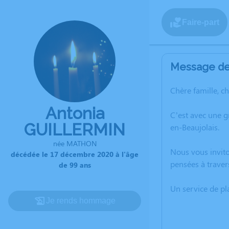
Faire-part
Message de 
Chère famille, c
Antonia
C’est avec une 
GUILLERMIN
en-Beaujolais.
née MATHON
Nous vous invito
décédée le 17 décembre 2020 à l'âge
pensées à traver
de 99 ans
Un service de p
Je rends hommage