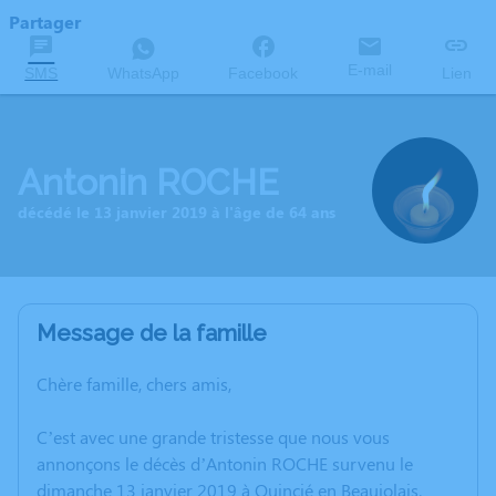
Partager
E-mail
SMS
WhatsApp
Facebook
Lien
Antonin ROCHE
décédé le 13 janvier 2019 à l'âge de 64 ans
Message de la famille
Chère famille, chers amis,
C’est avec une grande tristesse que nous vous
annonçons le décès d’Antonin ROCHE survenu le
dimanche 13 janvier 2019 à Quincié en Beaujolais.