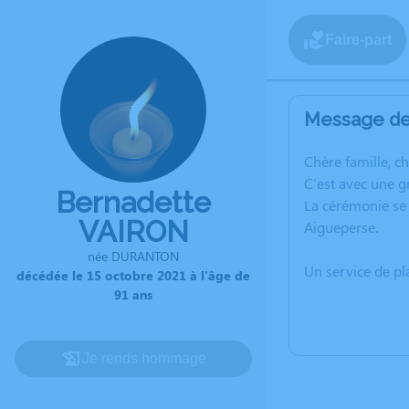
Faire-part
Message de 
C
hère famille, c
C'est avec une 
Bernadette
La cérémonie se 
VAIRON
Aigueperse.
née DURANTON
Un service de p
décédée le 15 octobre 2021 à l'âge de
91 ans
Je rends hommage