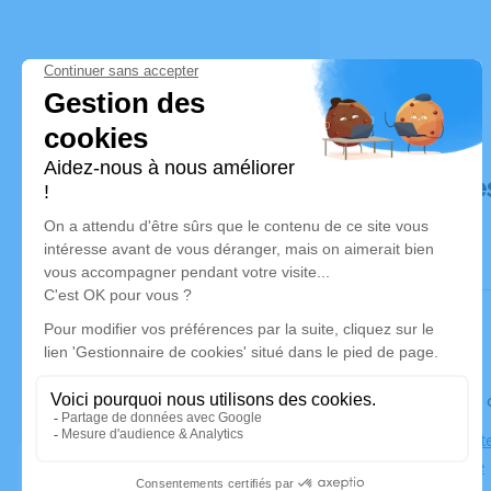
Déroulé de
Le jeudi 2
Église Sain
Aigueperse