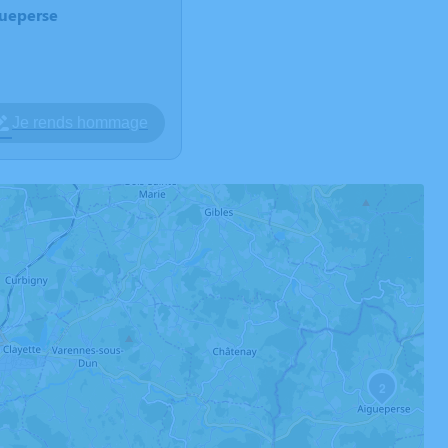
gueperse
Je rends hommage
3
2