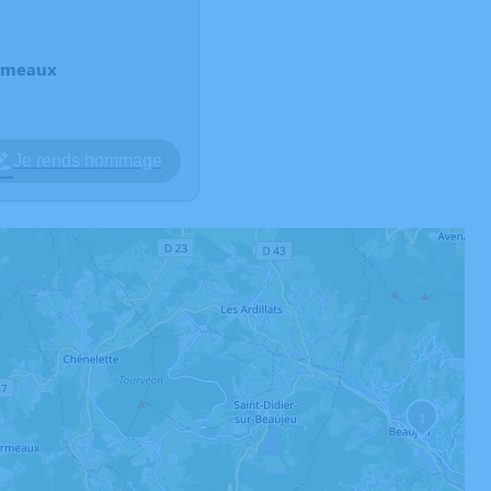
armeaux
Je rends hommage
1