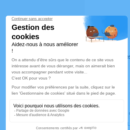
Déroulé de
Le jeudi 1
Église Sain