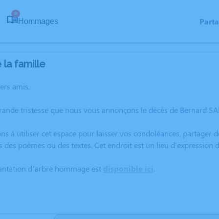
36
Part
Hommages
la famille
hers amis,
grande tristesse que nous vous annonçons le décès de Bernard S
ns à utiliser cet espace pour laisser vos condoléances, partager
s des poèmes ou des textes. Cet endroit est un lieu d'expressio
lantation d’arbre hommage est
disponible ici
.