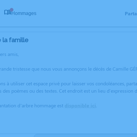
Part
Hommages
0
la famille
hers amis,
rande tristesse que nous vous annonçons le décès de Camille GÉ
ns à utiliser cet espace privé pour laisser vos condoléances, pa
s des poèmes ou des textes. Cet endroit est un lieu d'expressio
lantation d’arbre hommage est
disponible ici
.