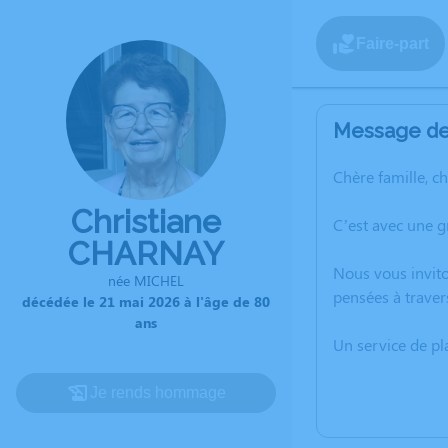
Faire-part
Message de 
Chère famille, c
Christiane
C’est avec une 
CHARNAY
Nous vous invito
née MICHEL
pensées à traver
décédée le 21 mai 2026 à l'âge de 80
ans
Un service de p
Je rends hommage