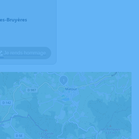
des-Bruyères
Je rends hommage
1