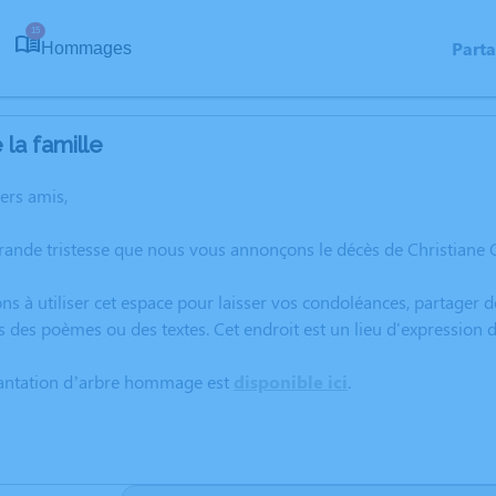
15
Part
Hommages
la famille
hers amis,
grande tristesse que nous vous annonçons le décès de Christian
ns à utiliser cet espace pour laisser vos condoléances, partager
s des poèmes ou des textes. Cet endroit est un lieu d'expressio
lantation d’arbre hommage est
disponible ici
.