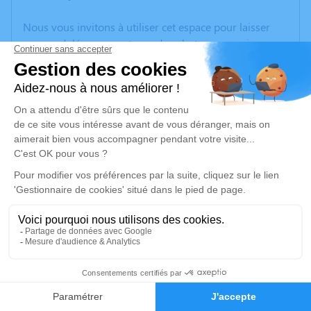
Nous vous invitons à utiliser cet espace pour laisser
vos condoléances, partager des photos souvenirs, une
anecdote ou exprimer vos pensées à travers des
poèmes ou des textes. Cet endroit est un lieu
d'expression dédié à honorer la mémoire de Christiane
MARTIN.
Un service de plantation d’arbre hommage est
disponible ici
.
Je rends hommage
Cérémonie religieuse
jeudi 11 juin 2026 à 10h00
2
Église Saint Laurent de Claveisolles
69870 Claveisolles
Faire-part
Hommages