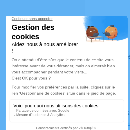
Déroulé de
Le samedi 
Cimetière, 