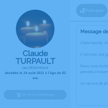
Faire-part
Message de 
Chère famille, c
Claude
C’est avec une 
TURPAULT
Nous vous invito
née DESJOYEAUX
pensées à traver
décédée le 24 août 2021 à l'âge de 82
ans
Un service de p
Je rends hommage