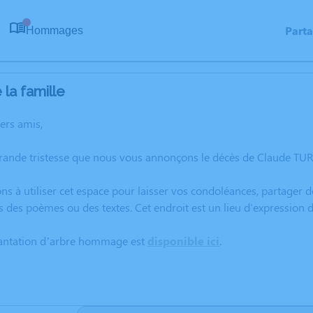
Part
Hommages
0
la famille
hers amis,
grande tristesse que nous vous annonçons le décès de Claude T
ns à utiliser cet espace pour laisser vos condoléances, partager
s des poèmes ou des textes. Cet endroit est un lieu d'expressio
lantation d’arbre hommage est
disponible ici
.