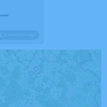
osnes
Je rends hommage
2
3