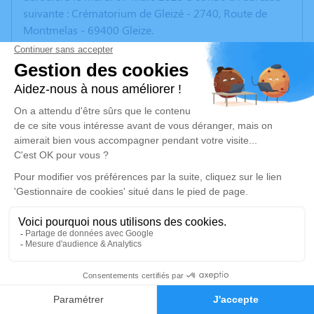
suivante : Crématorium de Gleizé - 2740, Route de
Montmelas - 69400 Gleize.
Un service de plantation d’arbre hommage est
disponible ici
.
Je rends hommage
Cérémonie civile
mardi 07 mars 2023 à 09h30
Crématorium de Gleize
2740, Route de Montmelas
69400 Gleize
43
Je rends hommage
Faire-part
Hommages
Déroulé des obsèques