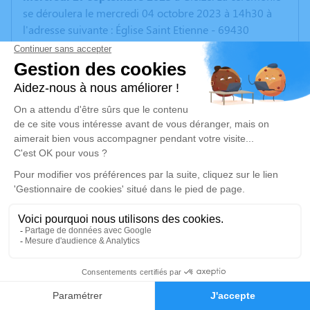
se déroulera le mercredi 04 octobre 2023 à 14h30 à
l'adresse suivante : Église Saint Etienne - 69430
Lantignié.
Un service de plantation d’arbre hommage est
disponible ici
.
Je rends hommage
Cérémonie religieuse
mercredi 04 octobre 2023 à 14h30
Église Saint Etienne de Lantignié
69430 Lantignié
5
Je rends hommage
Faire-part
Hommages