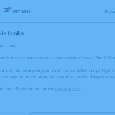
Part
Hommages
0
la famille
hers amis,
rande tristesse que nous vous annonçons le décès de Claude PRA 
ns à utiliser cet espace pour laisser vos condoléances, partager
s des poèmes ou des textes. Cet endroit est un lieu d'expression
lantation d’arbre hommage est
disponible ici
.