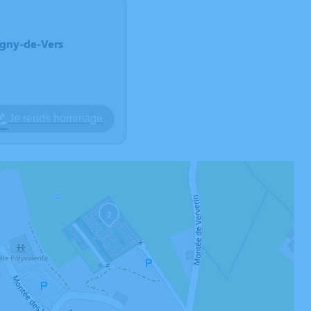
-Igny-de-Vers
Je rends hommage
2