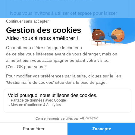
Nous vous invitons à utiliser cet espace pour laisser
vos condoléances, partager des photos souvenirs, une
anecdote ou exprimer vos pensées à travers des
poèmes ou des textes. Cet endroit est un lieu
d'expression dédié à honorer la mémoire de Claudette
FOREST.
Un service de plantation d’arbre hommage est
disponible ici
.
Je rends hommage
Cérémonie religieuse
lundi 22 avril 2024 à 15h00
2
Église Nativité Jean Baptiste de Saint-Igny-
Faire-part
Hommages
de-Vers