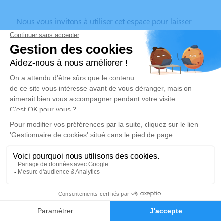
Nous vous invitons à utiliser cet espace pour laisser
vos condoléances, partager des photos souvenirs, une
anecdote ou exprimer vos pensées à travers des
poèmes ou des textes. Cet endroit est un lieu
d'expression dédié à honorer la mémoire de Daniel
COMBIER.
Un service de plantation d’arbre hommage est
disponible ici
.
Je rends hommage
Cérémonie religieuse
vendredi 09 octobre 2020 à 14h00
2
Église Saint-Joseph de Cercié
Faire-part
Hommages
Place de l'Eglise