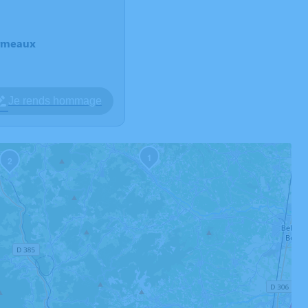
armeaux
Je rends hommage
1
2