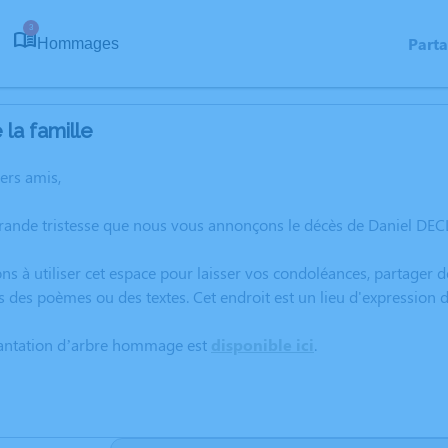
3
Part
Hommages
la famille
hers amis,
rande tristesse que nous vous annonçons le décès de Daniel DECL
ns à utiliser cet espace pour laisser vos condoléances, partager
s des poèmes ou des textes. Cet endroit est un lieu d'expressio
lantation d’arbre hommage est
disponible ici
.