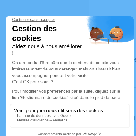
Déroulé de
Le mercred
Église Sain