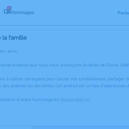
21
Part
Hommages
la famille
hers amis,
grande tristesse que nous vous annonçons le décès de Daniel J
ns à utiliser cet espace pour laisser vos condoléances, partager
s des poèmes ou des textes. Cet endroit est un lieu d'expressio
lantation d’arbre hommage est
disponible ici
.