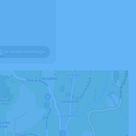
Je rends hommage
3
1