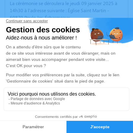
La cérémonie se déroulera le jeudi 09 janvier 2025 à
14h30 à l'adresse suivante : Église Saint Martin -
69870 Poule-les-Écharmeaux.
Cet espace privé est destiné à recueillir vos
condoléances ou le souvenir d’un moment passé.
Un service de plantation d’arbre hommage est
disponible ici
.
Je rends hommage
Cérémonie religieuse
jeudi 09 janvier 2025 à 14h30
Église Saint Martin de Poule-les-Écharmeaux
69870 Poule-les-Écharmeaux
10
Faire-part
Hommages
Je rends hommage