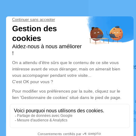
Déroulé de
Le jeudi 06
Cimetière d
Deux-Grosn