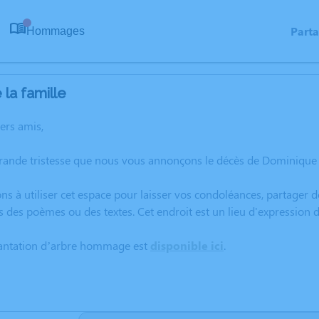
Part
Hommages
0
la famille
hers amis,
grande tristesse que nous vous annonçons le décès de Dominique
ns à utiliser cet espace pour laisser vos condoléances, partager
s des poèmes ou des textes. Cet endroit est un lieu d'expressio
lantation d’arbre hommage est
disponible ici
.