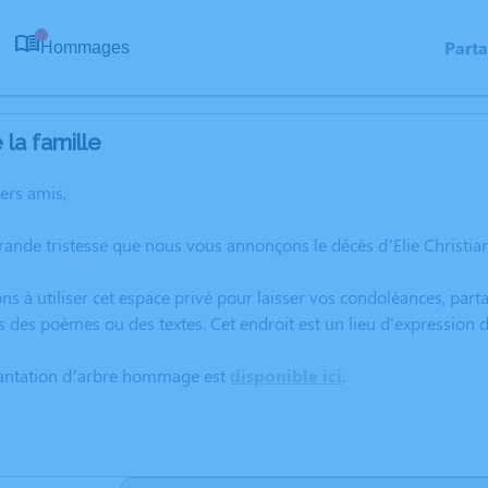
Part
Hommages
0
la famille
hers amis,
grande tristesse que nous vous annonçons le décès d’Elie Christ
ns à utiliser cet espace privé pour laisser vos condoléances, pa
s des poèmes ou des textes. Cet endroit est un lieu d'expression
lantation d’arbre hommage est
disponible ici
.