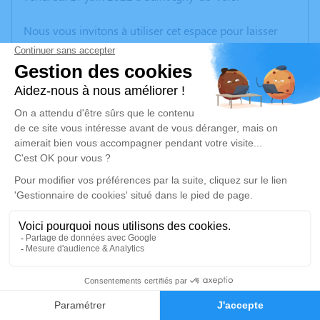
Nous vous invitons à utiliser cet espace pour laisser
vos condoléances, partager des photos souvenirs, une
anecdote ou exprimer vos pensées à travers des
poèmes ou des textes. Cet endroit est un lieu
d'expression dédié à honorer la mémoire de Finn
STABAEK.
Un service de plantation d’arbre hommage est
disponible ici
.
Je rends hommage
Cérémonie civile
mercredi 22 juin 2022 à 09h30
1
Crématorium de Gleize
Faire-part
Hommages
2740, Route de Montmelas