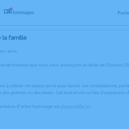
Part
Hommages
0
la famille
hers amis,
rande tristesse que nous vous annonçons le décès de Florence D
ns à utiliser cet espace privé pour laisser vos condoléances, pa
s des poèmes ou des textes. Cet endroit est un lieu d'expression
lantation d’arbre hommage est
disponible ici
.