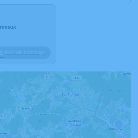
armeaux
Je rends hommage
1