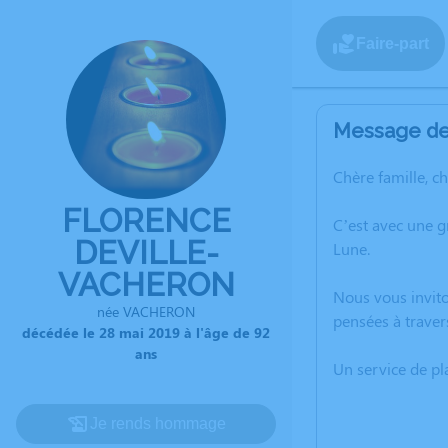
Faire-part
Message de 
Chère famille, c
FLORENCE
C’est avec une g
DEVILLE-
Lune.
VACHERON
Nous vous invito
née VACHERON
pensées à traver
décédée le 28 mai 2019 à l'âge de 92
ans
Un service de p
Je rends hommage