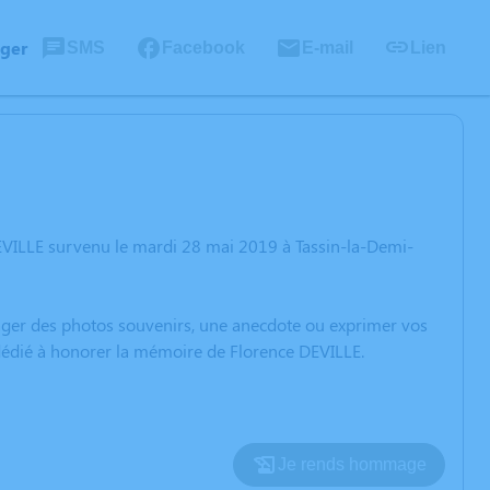
ager
SMS
Facebook
E-mail
Lien
EVILLE survenu le mardi 28 mai 2019 à Tassin-la-Demi-
rtager des photos souvenirs, une anecdote ou exprimer vos
 dédié à honorer la mémoire de Florence DEVILLE.
Je rends hommage