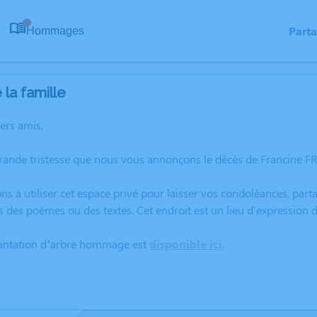
Part
Hommages
0
la famille
hers amis,
grande tristesse que nous vous annonçons le décès de Francine 
ns à utiliser cet espace privé pour laisser vos condoléances, pa
s des poèmes ou des textes. Cet endroit est un lieu d'expressio
lantation d’arbre hommage est
disponible ici
.