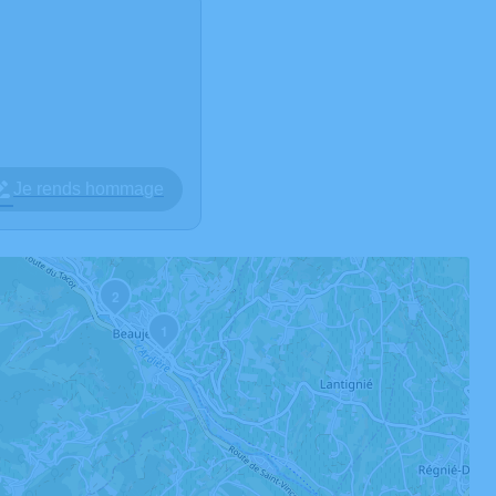
Je rends hommage
2
1