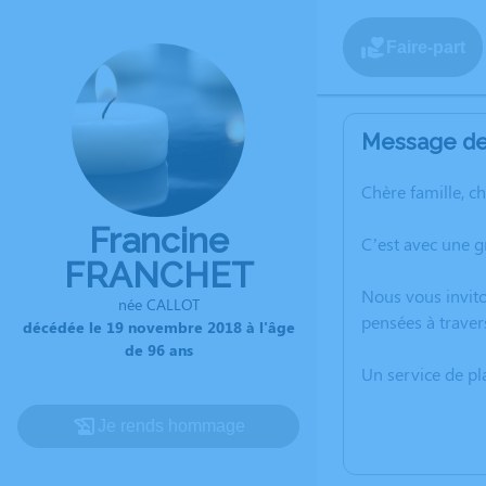
Faire-part
Message de 
Chère famille, c
Francine
C’est avec une 
FRANCHET
Nous vous invito
née CALLOT
pensées à traver
décédée le 19 novembre 2018 à l'âge
de 96 ans
Un service de p
Je rends hommage