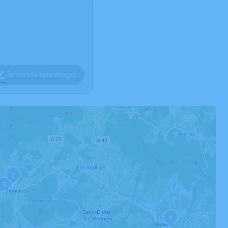
Je rends hommage
2
3
1