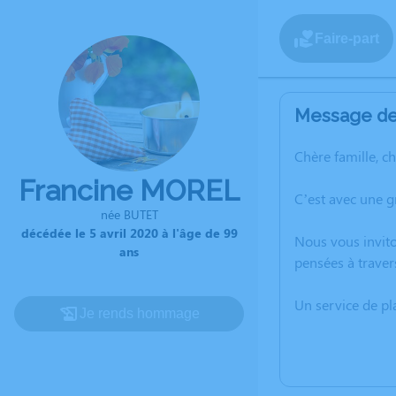
Faire-part
Message de 
Chère famille, c
Francine MOREL
C’est avec une 
née BUTET
décédée le 5 avril 2020 à l'âge de 99
Nous vous invito
ans
pensées à traver
Un service de p
Je rends hommage