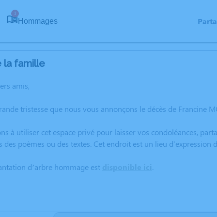
1
Part
Hommages
la famille
hers amis,
grande tristesse que nous vous annonçons le décès de Francine 
ns à utiliser cet espace privé pour laisser vos condoléances, pa
s des poèmes ou des textes. Cet endroit est un lieu d'expressio
lantation d’arbre hommage est
disponible ici
.