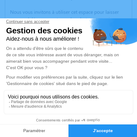
Nous vous invitons à utiliser cet espace pour laisser
vos condoléances, partager des photos souvenirs, une
anecdote ou exprimer vos pensées à travers des
poèmes ou des textes. Cet endroit est un lieu
d'expression dédié à honorer la mémoire de François
NESME.
Un service de plantation d’arbre hommage est
disponible ici
.
Je rends hommage
Cérémonie religieuse
mercredi 31 mars 2021 à 15h00
2
Église Saint Etienne de Lantignié
69430 Lantignié
Faire-part
Hommages