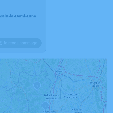
assin-la-Demi-Lune
Je rends hommage
1
3