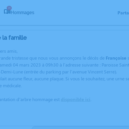
14
Part
Hommages
la famille
hers amis,
grande tristesse que nous vous annonçons le décès de
Françoise
samedi 04 mars 2023 à 09h30 à l'adresse suivante : Paroisse Sain
Demi-Lune (entrée du parking par l'avenue Vincent Serre).
lait aucune fleur, aucune plaque. Si vous le souhaitez, une urne s
e médicale.
lantation d’arbre hommage est
disponible ici
.