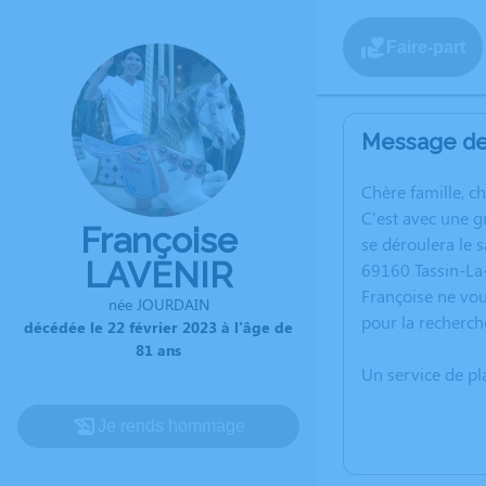
Faire-part
Message de 
C
hère famille, c
C'est avec une 
Françoise
se déroulera le 
LAVENIR
69160 Tassin-La-
Françoise ne vou
née JOURDAIN
pour la recherch
décédée le 22 février 2023 à l'âge de
81 ans
Un service de p
Je rends hommage