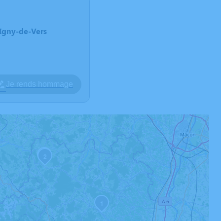
-Igny-de-Vers
Je rends hommage
4
2
1