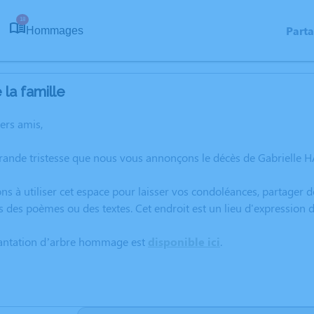
18
Part
Hommages
la famille
hers amis,
rande tristesse que nous vous annonçons le décès de Gabrielle H
ns à utiliser cet espace pour laisser vos condoléances, partager
s des poèmes ou des textes. Cet endroit est un lieu d'expression
lantation d’arbre hommage est
disponible ici
.