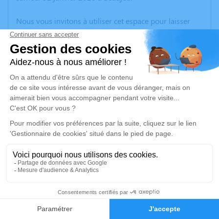
Nous vous invitons à utiliser cet espace pour laisser
vos condoléances, partager des photos souvenirs, une
anecdote ou exprimer vos pensées à travers des
poèmes ou des textes. Cet endroit est un lieu
d'expression dédié à honorer la mémoire de Gérard
BREDA.
Un service de plantation d’arbre hommage est
disponible ici
.
Je rends hommage
Cérémonie civile
mercredi 11 février 2026 à 15h00
42
Domaine de la Croix Rochefort de Saint-
Faire-part
Hommages
Didier-sur-Beaujeu