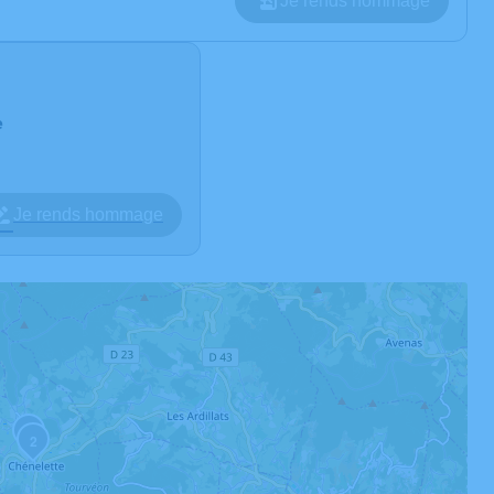
Je rends hommage
e
Je rends hommage
3
2