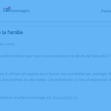
Part
Hommages
0
la famille
hers amis,
grande tristesse que nous vous annonçons le décès de Géraude
ns à utiliser cet espace pour laisser vos condoléances, partager
rs des poèmes ou des textes. Cet endroit est un lieu d'express
lantation d’arbre hommage est
disponible ici
.