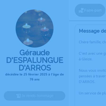
Faire-part
Message de 
Chère famille, c
Géraude
C’est avec une 
D'ESPALUNGUE
à Gleize.
D'ARROS
Nous vous invito
décédée le 25 février 2025 à l'âge de
pensées à trave
76 ans
D'ARROS.
Un service de p
Je rends hommage