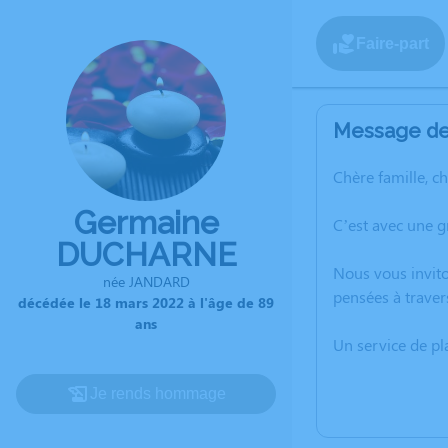
Faire-part
Message de 
Chère famille, c
Germaine
C’est avec une 
DUCHARNE
Nous vous invito
née JANDARD
pensées à trave
décédée le 18 mars 2022 à l'âge de 89
ans
Un service de p
Je rends hommage