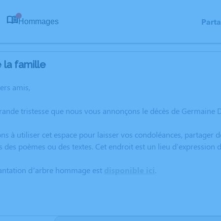
Part
Hommages
0
la famille
hers amis,
grande tristesse que nous vous annonçons le décès de Germaine
ns à utiliser cet espace pour laisser vos condoléances, partager
rs des poèmes ou des textes. Cet endroit est un lieu d'expressi
lantation d’arbre hommage est
disponible ici
.