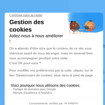
Déroulé de
Le mercred
Église Sain