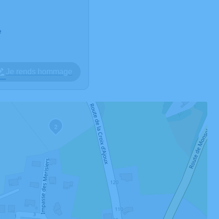
e
Je rends hommage
2