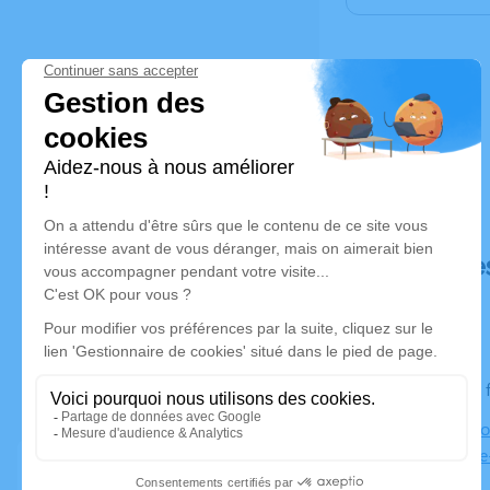
Déroulé de
Le jeudi 03
Église de 
Romanèche-