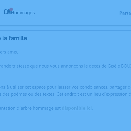
Part
Hommages
0
la famille
hers amis,
grande tristesse que nous vous annonçons le décès de Gisèle BO
ns à utiliser cet espace pour laisser vos condoléances, partager
s des poèmes ou des textes. Cet endroit est un lieu d'expression
lantation d’arbre hommage est
disponible ici
.