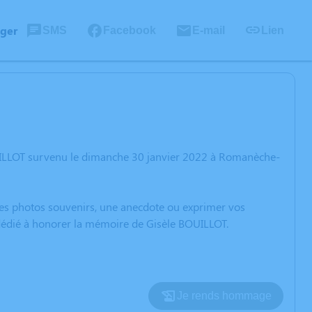
ager
SMS
Facebook
E-mail
Lien
UILLOT survenu le dimanche 30 janvier 2022 à Romanèche-
 des photos souvenirs, une anecdote ou exprimer vos
 dédié à honorer la mémoire de Gisèle BOUILLOT.
Je rends hommage