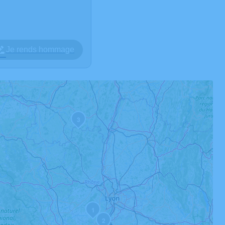
Je rends hommage
3
1
2