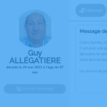
Faire-part
Message de 
C
hère famille, c
C'est avec une 
Guy
déroulera le ven
ALLÉGATIERE
Saint-Bonnet-de
décédé le 29 mai 2022 à l'âge de 87
Un service de p
ans
Je rends hommage