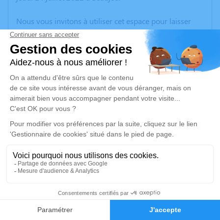
Nous vous invitons à utiliser cet espace pour laisser
vos condoléances, partager des photos souvenirs, une
anecdote ou exprimer vos pensées à travers des
poèmes ou des textes. Cet endroit est un lieu
d'expression dédié à honorer la mémoire d’Henri
GAUTHIER.
Un service de plantation d’arbre hommage est
disponible ici
.
Je rends hommage
Cérémonie religieuse
vendredi 22 juillet 2022 à 10h00
5
Église Saint Jean Apôtre de Régnié-Durette
Faire-part
Hommages
Place de l'Eglise