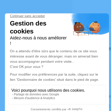
Déroulé de
Le mardi 0
Église Sain