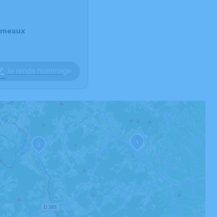
armeaux
Je rends hommage
1
2