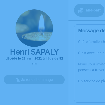
Faire-part
Message de 
Chère famille, c
Henri SAPALY
C’est avec une g
décédé le 28 avril 2021 à l'âge de 82
ans
Nous vous invito
pensées à traver
Je rends hommage
Un service de p