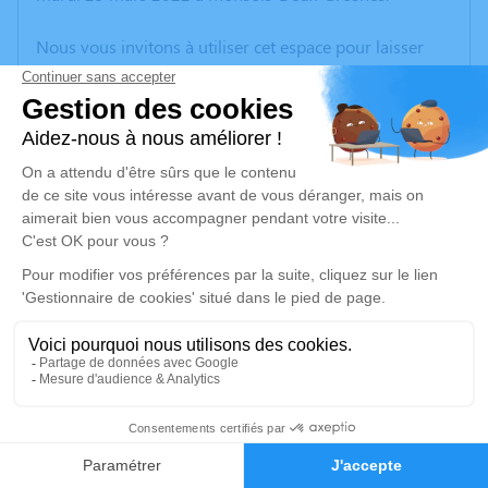
Nous vous invitons à utiliser cet espace pour laisser
vos condoléances, partager des photos souvenirs, une
anecdote ou exprimer vos pensées à travers des
poèmes ou des textes. Cet endroit est un lieu
d'expression dédié à honorer la mémoire de Jean
AUFRANC.
Un service de plantation d’arbre hommage est
disponible ici
.
Je rends hommage
Cérémonie religieuse
mardi 05 avril 2022 à 15h00
5
Église Saint Sulpice de Monsols-Deux-
Faire-part
Hommages
Grosnes