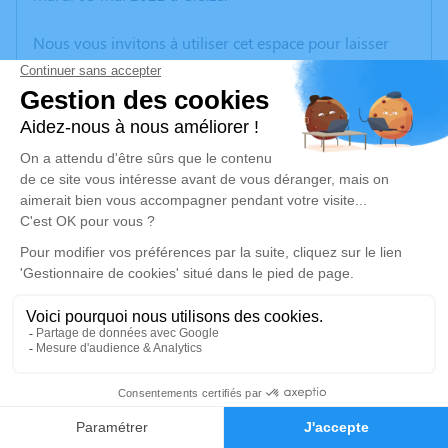
Nous vous invitons à utiliser cet espace pour laisser
vos condoléances, partager des photos souvenirs, une
anecdote ou exprimer vos pensées à travers des
poèmes ou des textes. Cet endroit est un lieu
d'expression dédié à honorer la mémoire de Jean
BILLOUDET.
Un service de plantation d’arbre hommage est
disponible ici
.
Je rends hommage
Cérémonie religieuse
samedi 07 mai 2022 à 10h00
8
Église Assomption de Grandris
Faire-part
Hommages
69870 Grandris