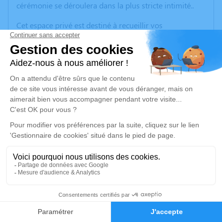
cérémonie se déroulera dans la plus stricte intimité..
Cet espace privé est destiné à recueillir vos
condoléances ou le souvenir d’un moment passé.
Je rends hommage
Cérémonie civile
Ce service se déroulera dans l'intimité familiale
Je rends hommage
Déroulé des obsèques
Cérémonie civile
2
Faire-part
Hommages
Ce service se déroulera dans l’intimité familiale.