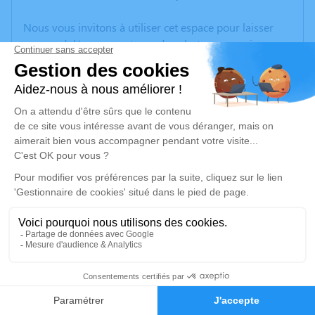
Nous vous invitons à utiliser cet espace pour laisser
vos condoléances, partager des photos souvenirs, une
anecdote ou exprimer vos pensées à travers des
poèmes ou des textes. Cet endroit est un lieu
d'expression dédié à honorer la mémoire de Jean-Yves
SARRY.
Un service de plantation d’arbre hommage est
disponible ici
.
Je rends hommage
Cérémonie religieuse
mercredi 22 avril 2026 à 14h30
1
Église de la Nativité de la Vierge de Matour
Place de la mairie
Faire-part
Hommages
71520 Matour