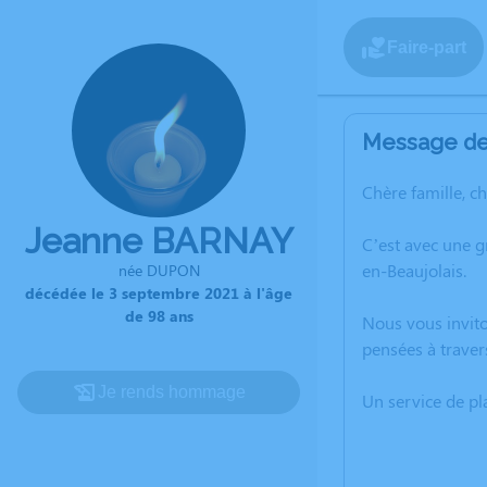
Faire-part
Message de 
Chère famille, c
Jeanne BARNAY
C’est avec une 
en-Beaujolais.
née DUPON
décédée le 3 septembre 2021 à l'âge
de 98 ans
Nous vous invito
pensées à traver
Je rends hommage
Un service de p