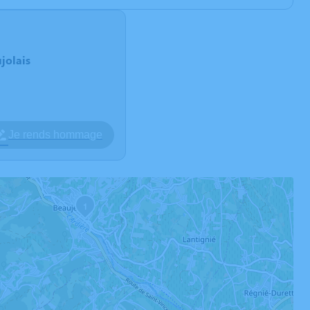
jolais
Je rends hommage
1