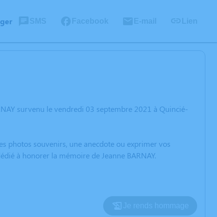
ager
SMS
Facebook
E-mail
Lien
ARNAY survenu le vendredi 03 septembre 2021 à Quincié-
 des photos souvenirs, une anecdote ou exprimer vos
n dédié à honorer la mémoire de Jeanne BARNAY.
Je rends hommage