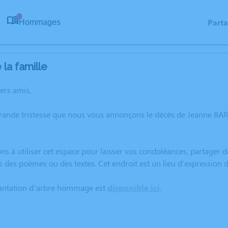
Part
Hommages
0
la famille
hers amis,
grande tristesse que nous vous annonçons le décès de Jeanne B
ns à utiliser cet espace pour laisser vos condoléances, partager
s des poèmes ou des textes. Cet endroit est un lieu d'expressio
lantation d’arbre hommage est
disponible ici
.