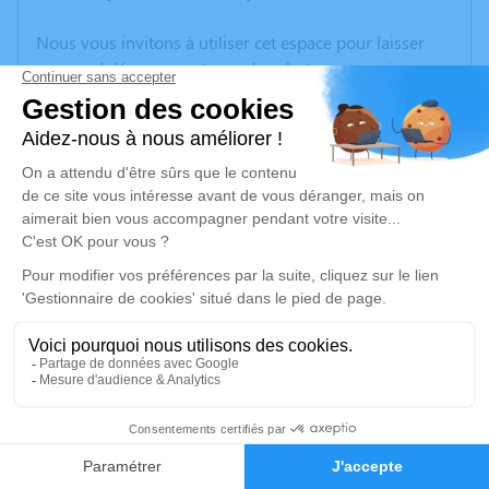
Nous vous invitons à utiliser cet espace pour laisser
vos condoléances, partager des photos souvenirs, une
anecdote ou exprimer vos pensées à travers des
poèmes ou des textes. Cet endroit est un lieu
d'expression dédié à honorer la mémoire de Jeanne
CINQUIN.
Un service de plantation d’arbre hommage est
disponible ici
.
Je rends hommage
Cérémonie religieuse
samedi 23 juillet 2022 à 15h00
2
Église Sainte Madeleine de Chénelette
69430 Chénelette
Faire-part
Hommages