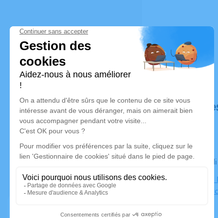
Déroulé de
Le mercred
Église de la
69430 Mar