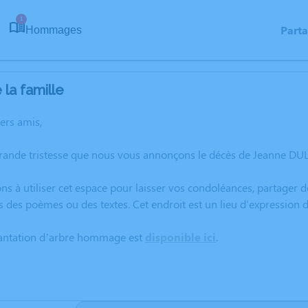
1
Part
Hommages
la famille
hers amis,
grande tristesse que nous vous annonçons le décès de Jeanne DUL
ns à utiliser cet espace pour laisser vos condoléances, partager
s des poèmes ou des textes. Cet endroit est un lieu d'expressio
lantation d’arbre hommage est
disponible ici
.