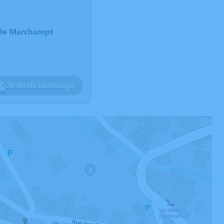
e de Marchampt
Je rends hommage
2