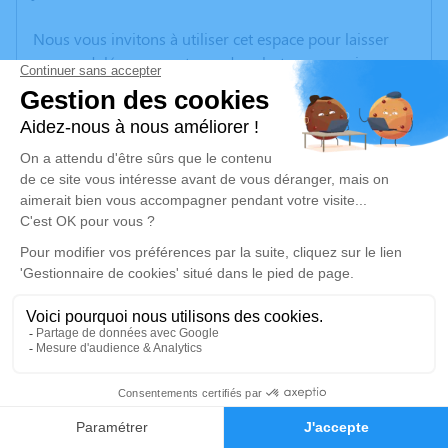
Nous vous invitons à utiliser cet espace pour laisser
vos condoléances, partager des photos souvenirs, une
anecdote ou exprimer vos pensées à travers des
poèmes ou des textes. Cet endroit est un lieu
d'expression dédié à honorer la mémoire de Joël
BLAVET.
Un service de plantation d’arbre hommage est
disponible ici
.
Je rends hommage
Cérémonie religieuse
mercredi 17 juillet 2024 à 14h30
13
Église Saint Sulpice de Monsols-Deux-
Grosnes
Faire-part
Hommages
Rue Trompier