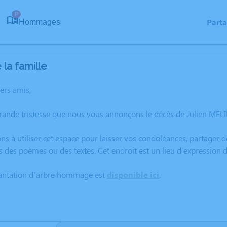
12
Part
Hommages
la famille
hers amis,
grande tristesse que nous vous annonçons le décès de Julien ME
ns à utiliser cet espace pour laisser vos condoléances, partager
s des poèmes ou des textes. Cet endroit est un lieu d'expressio
lantation d’arbre hommage est
disponible ici
.