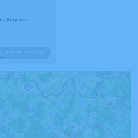
des-Bruyères
Je rends hommage
3
2