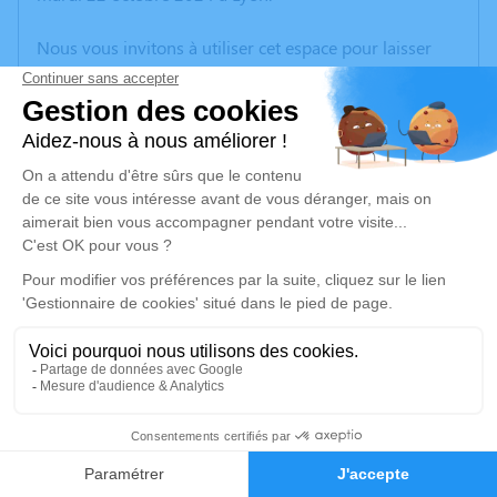
Nous vous invitons à utiliser cet espace pour laisser
vos condoléances, partager des photos souvenirs, une
anecdote ou exprimer vos pensées à travers des
poèmes ou des textes. Cet endroit est un lieu
d'expression dédié à honorer la mémoire de Jullien
DURAND.
Un service de plantation d’arbre hommage est
disponible ici
.
Je rends hommage
Cérémonie religieuse
mercredi 30 octobre 2024 à 14h30
4
Église de Saint-Christophe la Montagne de
Faire-part
Hommages
Saint-Christophe-Deux-Grosnes