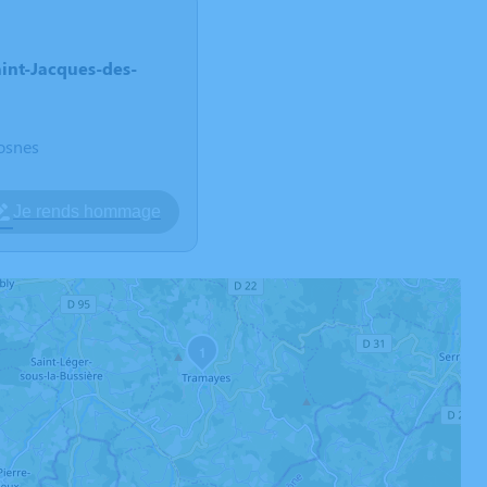
aint-Jacques-des-
osnes
Je rends hommage
1