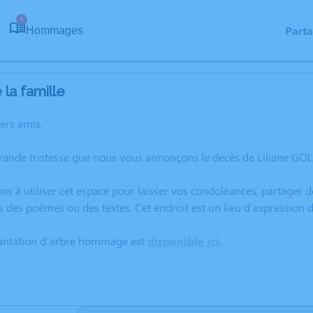
6
Part
Hommages
la famille
hers amis,
rande tristesse que nous vous annonçons le décès de Liliane GOLL
ns à utiliser cet espace pour laisser vos condoléances, partager
s des poèmes ou des textes. Cet endroit est un lieu d'expression
lantation d’arbre hommage est
disponible ici
.