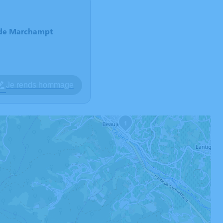
e de Marchampt
Je rends hommage
1