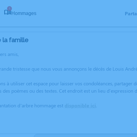
1
Part
Hommages
la famille
hers amis,
grande tristesse que nous vous annonçons le décès de Louis And
ns à utiliser cet espace pour laisser vos condoléances, partager
s des poèmes ou des textes. Cet endroit est un lieu d'expressio
lantation d’arbre hommage est
disponible ici
.