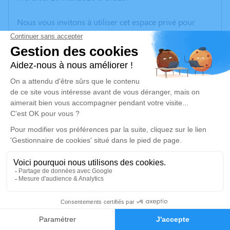
Nous vous invitons à utiliser cet espace privé pour
laisser vos condoléances, partager des photos
souvenirs, une anecdote ou exprimer vos pensées à
travers des poèmes ou des textes. Cet endroit est un
lieu d'expression dédié à honorer la mémoire de Louis
VACHERON.
Un service de plantation d’arbre hommage est
disponible ici
.
Je rends hommage
Cérémonie religieuse
samedi 23 mai 2020 à 10h00
5
Cimetière de Quincié-en-Beaujolais
Faire-part
Hommages
69430 Quincié-en-Beaujolais